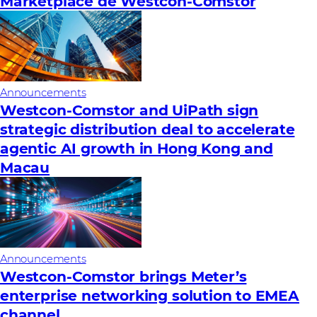
Marketplace de Westcon-Comstor
Announcements
Westcon-Comstor and UiPath sign
strategic distribution deal to accelerate
agentic AI growth in Hong Kong and
Macau
Announcements
Westcon-Comstor brings Meter’s
enterprise networking solution to EMEA
channel