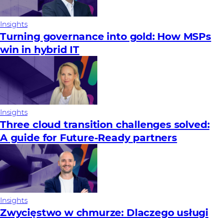
Insights
Turning governance into gold: How MSPs
win in hybrid IT
Insights
Three cloud transition challenges solved:
A guide for Future‑Ready partners
Insights
Zwycięstwo w chmurze: Dlaczego usługi