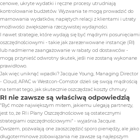
cenowe, ukryte wydatki i ręczne procesy utrudniają
kontrolowanie budżetów. Wyzwania te mogą prowadzić do
marnowania wydatków, napiętych relacji z klientami i utraty
możliwości zwiększenia rzeczywistej wydajności.
I nawet strategie, które wydają się być mądrymi posunięciami
oszczędnościowymi - takie jak zarezerwowane instancje (RI)
lub nadmierne zaangażowanie w rabaty od dostawców -
mogą przynieść odwrotny skutek, jeśli nie zostaną wykonane
prawidłowo.
Jak więc uniknąć wpadki? Jacquie Young, Managing Director
- Cloud, APAC w Westcon-Comstor dzieli się swoją mądrością
na temat tego, jak skutecznie oszczędzać koszty chmury.
RI nie zawsze są właściwą odpowiedzią
"Być może największym mitem, jakiemu ulegają partnerzy,
jest to, że RI i Plany Oszczędnościowe są ostatecznymi
strategiami oszczędnościowymi" - wyjaśnia Jacquie.
Owszem, pozwalają one zaoszczędzić sporo pieniędzy, ale jako
długoterminowe zobowiązania nie zawsze są najlepszym