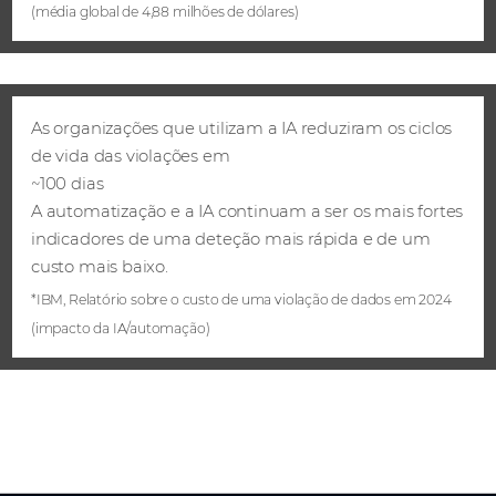
(média global de 4,88 milhões de dólares)
As organizações que utilizam a IA reduziram os ciclos
de vida das violações em
~100 dias
A automatização e a IA continuam a ser os mais fortes
indicadores de uma deteção mais rápida e de um
custo mais baixo.
*IBM, Relatório sobre o custo de uma violação de dados em 2024
(impacto da IA/automação)