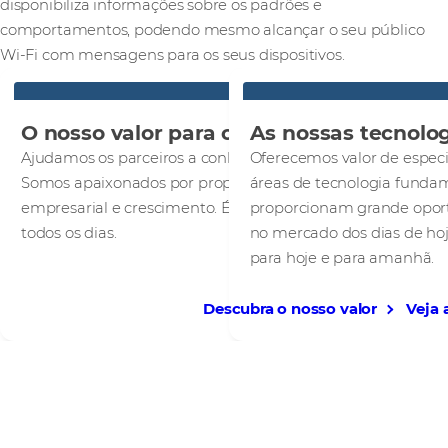
disponibiliza informações sobre os padrões e
comportamentos, podendo mesmo alcançar o seu público
Wi-Fi com mensagens para os seus dispositivos.
O nosso valor para os parceiros
As nossas tecnolo
Ajudamos os parceiros a conhecer o seu potencial.
Oferecemos valor de especi
Somos apaixonados por proporcionar sucesso
áreas de tecnologia funda
empresarial e crescimento. É isso que nos move,
proporcionam grande opor
todos os dias.
no mercado dos dias de hoj
para hoje e para amanhã.
Descubra o nosso valor
Veja 