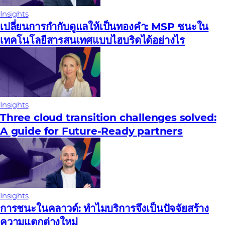
Insights
เปลี่ยนการกํากับดูแลให้เป็นทองคํา: MSP ชนะใน
เทคโนโลยีสารสนเทศแบบไฮบริดได้อย่างไร
Insights
Three cloud transition challenges solved:
A guide for Future‑Ready partners
Insights
การชนะในคลาวด์: ทําไมบริการจึงเป็นปัจจัยสร้าง
ความแตกต่างใหม่