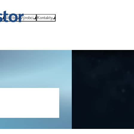
e
Služby
Výrobci
Kontakty
lobal