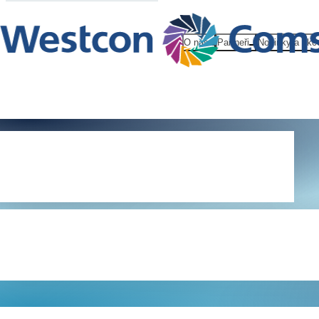
O nás
Partneři
Novinky a akc
Política de
privacidad g