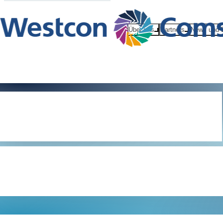
Über uns
Partners
News und 
Wereldwijd
privacybele