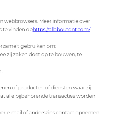
an webbrowsers. Meer informatie over
s te vinden op
https://allaboutdnt.com/
erzamelt gebruiken om:
ee zij zaken doet op te bouwen, te
;
lenen of producten of diensten waar zij
at alle bijbehorende transacties worden
h, per e-mail of anderszins contact opnemen