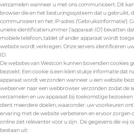
verzamelen wanneer u met ons communiceert. Dit kan 
browser die en het besturingssysteem dat u gebruikt, d
communiceert en het IP-adres (‘Gebruiksinformatie’). 
unieke identificatienummer (‘apparaat-ID’) bevatten d
mobiele telefoon, tablet of ander apparaat wordt to
website wordt verkregen. Onze servers identificeren u
ID.
De websites van Westcon kunnen bovendien cookies g
bezoekt. Een cookie is een klein stukje informatie dat
apparaat wordt verzonden wanneer u een website bez
webserver naar een webbrowser verzonden zodat de se
verzamelen en uw apparaat bij toekomstige bezoeken 
dient meerdere doelen, waaronder: uw voorkeuren on
ervaring met de website verbeteren en ervoor zorgen d
online ziet relevanter voor u zijn. De gegevens die wi
bestaan uit: