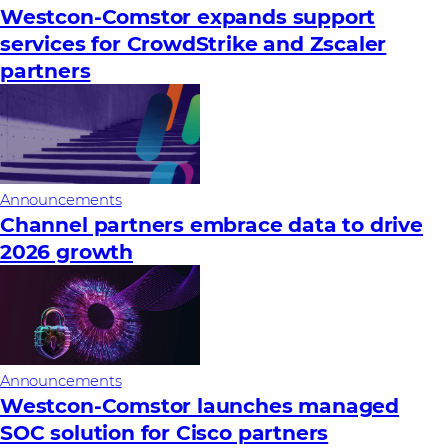
Westcon-Comstor expands support
services for CrowdStrike and Zscaler
partners
Announcements
Channel partners embrace data to drive
2026 growth
Announcements
Westcon-Comstor launches managed
SOC solution for Cisco partners