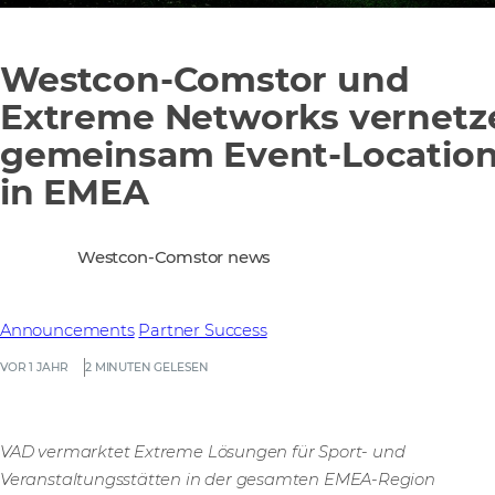
Westcon-Comstor und
Extreme Networks vernetz
gemeinsam Event-Locatio
in EMEA
Westcon-Comstor news
Announcements
Partner Success
VOR 1 JAHR
2 MINUTEN GELESEN
VAD vermarktet Extreme Lösungen für Sport- und
Veranstaltungsstätten in der gesamten EMEA-Region