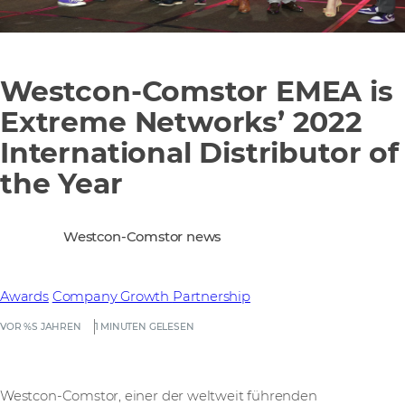
Westcon-Comstor EMEA is
Extreme Networks’ 2022
International Distributor of
the Year
Westcon-Comstor news
Awards
Company Growth
Partnership
VOR %S JAHREN
1 MINUTEN GELESEN
Westcon-Comstor, einer der weltweit führenden