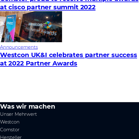
at cisco partner summit 2022
Announcements
Westcon UK&I celebrates partner success
at 2022 Partner Awards
Was wir machen
Unser Mehrwert
Westcon
Comstor
Hersteller