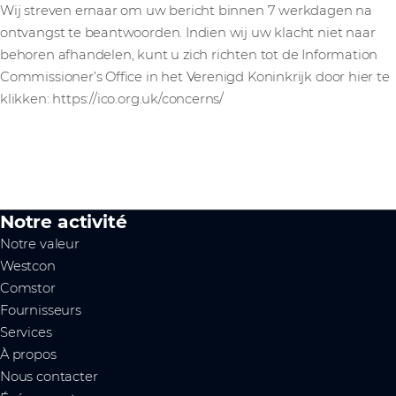
Wij streven ernaar om uw bericht binnen 7 werkdagen na
ontvangst te beantwoorden. Indien wij uw klacht niet naar
behoren afhandelen, kunt u zich richten tot de Information
Commissioner’s Office in het Verenigd Koninkrijk door hier te
klikken: https://ico.org.uk/concerns/
Notre activité
Notre valeur
Westcon
Comstor
Fournisseurs
Services
À propos
Nous contacter