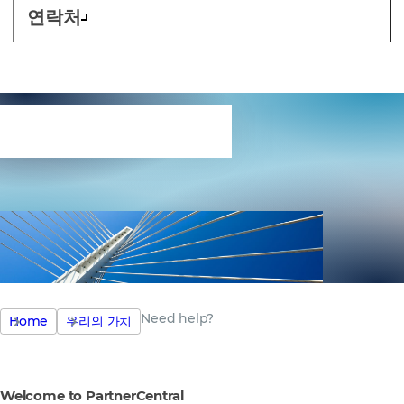
연락처
Need help?
Need help?
Home
우리의 가치
Welcome to PartnerCentral