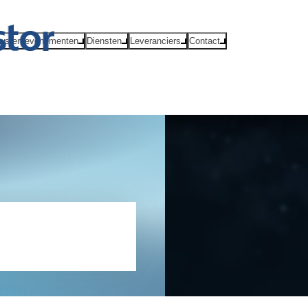
ws en evenementen
Diensten
Leveranciers
Contact
lobal