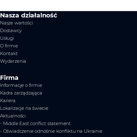
Nasza działalność
Nasze wartości
Dostawcy
Usługi
O firmie
Kontakt
Wydarzenia
Firma
Informacje o firmie
Kadra zarządzająca
Kariera
Lokalizacje na świecie
Aktualności
- Middle East conflict statement
- Oświadczenie odnośnie konfliktu na Ukrainie