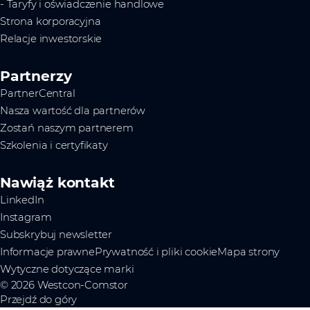
- Taryfy i oświadczenie handlowe
Strona korporacyjna
Relacje inwestorskie
Partnerzy
PartnerCentral
Nasza wartość dla partnerów
Zostań naszym partnerem
Szkolenia i certyfikaty
Nawiąż kontakt
LinkedIn
Instagram
Subskrybuj newsletter
Informacje prawne
Prywatność i pliki cookie
Mapa strony
Wytyczne dotyczące marki
© 2026 Westcon-Comstor
Przejdź do góry