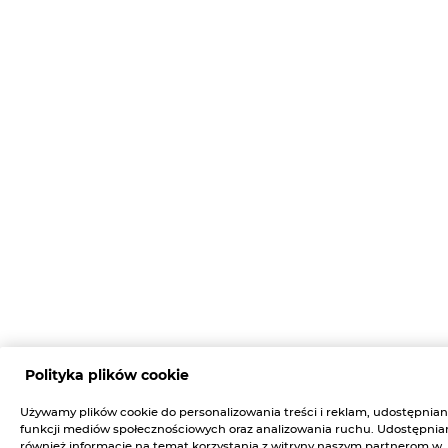
Polityka plików cookie
Używamy plików cookie do personalizowania treści i reklam, udostępnian
funkcji mediów społecznościowych oraz analizowania ruchu. Udostępni
również informacje na temat korzystania z witryny naszym partnerom w