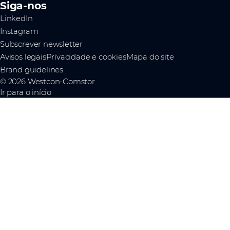
Siga-nos
LinkedIn
Instagram
Subscrever newsletter
Avisos legais
Privacidade e cookies
Mapa do site
Brand guidelines
© 2026 Westcon-Comstor
Ir para o início