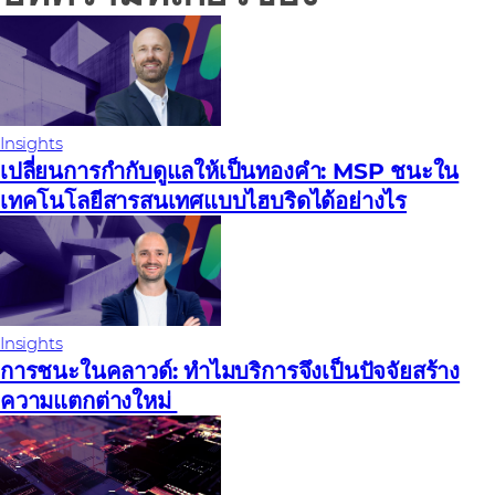
Insights
เปลี่ยนการกํากับดูแลให้เป็นทองคํา: MSP ชนะใน
เทคโนโลยีสารสนเทศแบบไฮบริดได้อย่างไร
Insights
การชนะในคลาวด์: ทําไมบริการจึงเป็นปัจจัยสร้าง
ความแตกต่างใหม่