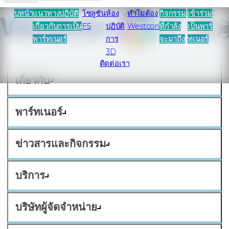
บทนำ
แนวทางปฏิบัติ
โซลูชัน
ห้อง
ทําไมต้อง
กิจกรรม
เข้าร่วม
เกี่ยวกับการเป็น
F5
ปฏิบัติ
Westcon
ที่กําลัง
เป็นพาร์
ไทย
พาร์ทเนอร์
การ
จะมาถึง
ทเนอร์
3D
ติดต่อเรา
เกี่ยวกับ
พาร์ทเนอร์
ข่าวสารและกิจกรรม
บริการ
บริษัทผู้จัดจำหน่าย