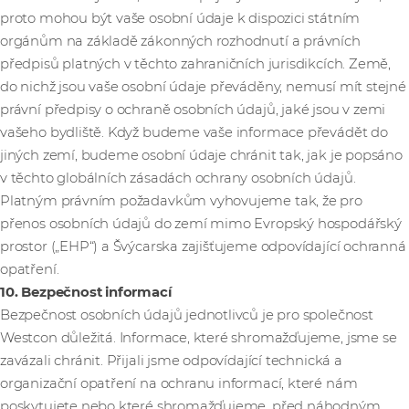
proto mohou být vaše osobní údaje k dispozici státním
orgánům na základě zákonných rozhodnutí a právních
předpisů platných v těchto zahraničních jurisdikcích. Země,
do nichž jsou vaše osobní údaje převáděny, nemusí mít stejné
právní předpisy o ochraně osobních údajů, jaké jsou v zemi
vašeho bydliště. Když budeme vaše informace převádět do
jiných zemí, budeme osobní údaje chránit tak, jak je popsáno
v těchto globálních zásadách ochrany osobních údajů.
Platným právním požadavkům vyhovujeme tak, že pro
přenos osobních údajů do zemí mimo Evropský hospodářský
prostor („EHP“) a Švýcarska zajišťujeme odpovídající ochranná
opatření.
10. Bezpečnost informací
Bezpečnost osobních údajů jednotlivců je pro společnost
Westcon důležitá. Informace, které shromažďujeme, jsme se
zavázali chránit. Přijali jsme odpovídající technická a
organizační opatření na ochranu informací, které nám
poskytujete nebo které shromažďujeme, před náhodným,