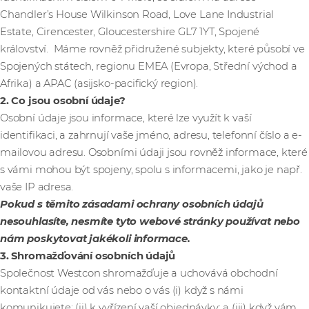
Chandler’s House Wilkinson Road, Love Lane Industrial
Estate, Cirencester, Gloucestershire GL7 1YT, Spojené
království. Máme rovněž přidružené subjekty, které působí ve
Spojených státech, regionu EMEA (Evropa, Střední východ a
Afrika) a APAC (asijsko-pacifický region).
2. Co jsou osobní údaje?
Osobní údaje jsou informace, které lze využít k vaší
identifikaci, a zahrnují vaše jméno, adresu, telefonní číslo a e-
mailovou adresu. Osobními údaji jsou rovněž informace, které
s vámi mohou být spojeny, spolu s informacemi, jako je např.
vaše IP adresa.
Pokud s těmito zásadami ochrany osobních údajů
nesouhlasíte, nesmíte tyto webové stránky používat nebo
nám poskytovat jakékoli informace.
3. Shromažďování osobních údajů
Společnost Westcon shromažďuje a uchovává obchodní
kontaktní údaje od vás nebo o vás (i) když s námi
komunikujete; (ii) k vyřízení vaší objednávky; a (iii) když vám