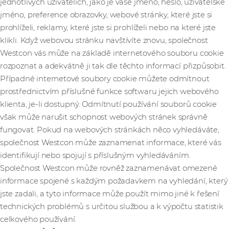
jednotlivých uživatelích, jako je vaše jméno, heslo, uživatelské
jméno, preference obrazovky, webové stránky, které jste si
prohlíželi, reklamy, které jste si prohlíželi nebo na které jste
klikli. Když webovou stránku navštívíte znovu, společnost
Westcon vás může na základě internetového souboru cookie
rozpoznat a adekvátně ji tak dle těchto informací přizpůsobit.
Případné internetové soubory cookie můžete odmítnout
prostřednictvím příslušné funkce softwaru jejich webového
klienta, je-li dostupný. Odmítnutí používání souborů cookie
však může narušit schopnost webových stránek správně
fungovat. Pokud na webových stránkách něco vyhledáváte,
společnost Westcon může zaznamenat informace, které vás
identifikují nebo spojují s příslušným vyhledáváním.
Společnost Westcon může rovněž zaznamenávat omezené
informace spojené s každým požadavkem na vyhledání, který
jste zadali, a tyto informace může použít mimo jiné k řešení
technických problémů s určitou službou a k výpočtu statistik
celkového používání.