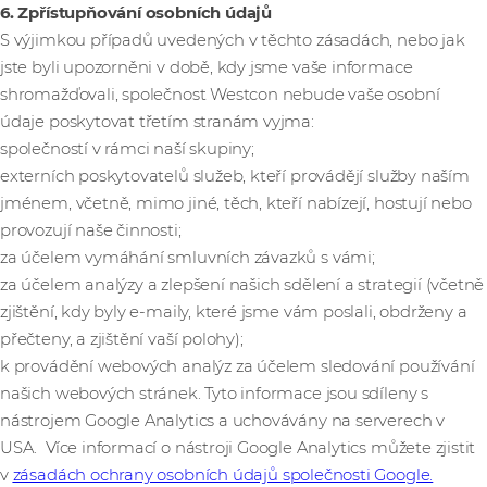
6. Zpřístupňování osobních údajů
S výjimkou případů uvedených v těchto zásadách, nebo jak
jste byli upozorněni v době, kdy jsme vaše informace
shromažďovali, společnost Westcon nebude vaše osobní
údaje poskytovat třetím stranám vyjma:
společností v rámci naší skupiny;
externích poskytovatelů služeb, kteří provádějí služby naším
jménem, včetně, mimo jiné, těch, kteří nabízejí, hostují nebo
provozují naše činnosti;
za účelem vymáhání smluvních závazků s vámi;
za účelem analýzy a zlepšení našich sdělení a strategií (včetně
zjištění, kdy byly e-maily, které jsme vám poslali, obdrženy a
přečteny, a zjištění vaší polohy);
k provádění webových analýz za účelem sledování používání
našich webových stránek. Tyto informace jsou sdíleny s
nástrojem Google Analytics a uchovávány na serverech v
USA. Více informací o nástroji Google Analytics můžete zjistit
v
zásadách ochrany osobních údajů společnosti Google.