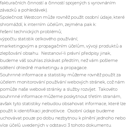
fakturačních činností a činností spojených s vyrovnáním
závazků a pohledávek).
Společnost Westcon může rovněž použít osobní údaje, které
shromáždí, k interním účelům, zejména pak k:
řešení technických problémů;
výpočtu statistik celkového používání;
marketingovým a propagačním účelům, vývoji produktů a
zlepšování obsahu. Nestanoví-li právní předpisy jinak,
budeme váš souhlas získávat předtím, než vám pošleme
sdělení ohledně marketingu a propagace.
Souhrnné informace a statistiky můžeme rovněž použít za
účelem monitorování používání webových stránek, což nám
pomůže naše webové stránky a služby rozvíjet. Takovéto
souhrnné informace můžeme poskytnout třetím stranám,
avšak tyto statistiky nebudou obsahovat informace, které lze
použít k identifikaci jednotlivce. Osobní údaje budeme
uchovávat pouze po dobu nezbytnou k plnění jednoho nebo
více účelů uvedených v odstavci 3 tohoto dokumentu.