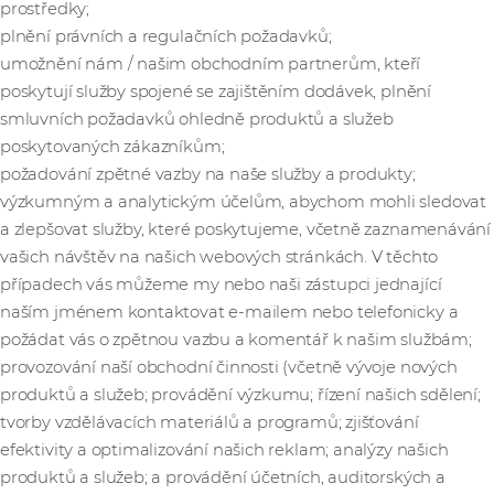
prostředky;
plnění právních a regulačních požadavků;
umožnění nám / našim obchodním partnerům, kteří
poskytují služby spojené se zajištěním dodávek, plnění
smluvních požadavků ohledně produktů a služeb
poskytovaných zákazníkům;
požadování zpětné vazby na naše služby a produkty;
výzkumným a analytickým účelům, abychom mohli sledovat
a zlepšovat služby, které poskytujeme, včetně zaznamenávání
vašich návštěv na našich webových stránkách. V těchto
případech vás můžeme my nebo naši zástupci jednající
naším jménem kontaktovat e-mailem nebo telefonicky a
požádat vás o zpětnou vazbu a komentář k našim službám;
provozování naší obchodní činnosti (včetně vývoje nových
produktů a služeb; provádění výzkumu; řízení našich sdělení;
tvorby vzdělávacích materiálů a programů; zjišťování
efektivity a optimalizování našich reklam; analýzy našich
produktů a služeb; a provádění účetních, auditorských a