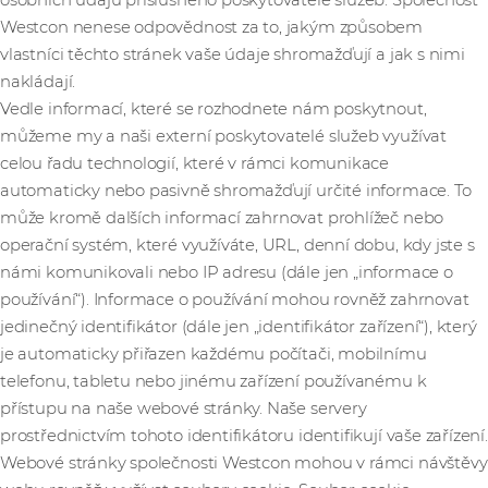
osobních údajů příslušného poskytovatele služeb. Společnost
Westcon nenese odpovědnost za to, jakým způsobem
vlastníci těchto stránek vaše údaje shromažďují a jak s nimi
nakládají.
Vedle informací, které se rozhodnete nám poskytnout,
můžeme my a naši externí poskytovatelé služeb využívat
celou řadu technologií, které v rámci komunikace
automaticky nebo pasivně shromažďují určité informace. To
může kromě dalších informací zahrnovat prohlížeč nebo
operační systém, které využíváte, URL, denní dobu, kdy jste s
námi komunikovali nebo IP adresu (dále jen „informace o
používání“). Informace o používání mohou rovněž zahrnovat
jedinečný identifikátor (dále jen „identifikátor zařízení“), který
je automaticky přiřazen každému počítači, mobilnímu
telefonu, tabletu nebo jinému zařízení používanému k
přístupu na naše webové stránky. Naše servery
prostřednictvím tohoto identifikátoru identifikují vaše zařízení.
Webové stránky společnosti Westcon mohou v rámci návštěvy