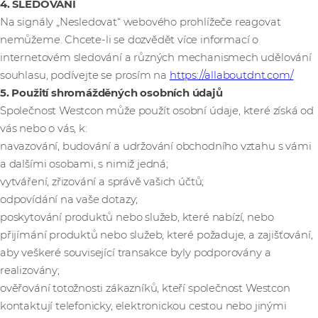
4. SLEDOVÁNÍ
Na signály „Nesledovat“ webového prohlížeče reagovat
nemůžeme. Chcete-li se dozvědět více informací o
internetovém sledování a různých mechanismech udělování
souhlasu, podívejte se prosím na
https://allaboutdnt.com/
5. Použití shromážděných osobních údajů
Společnost Westcon může použít osobní údaje, které získá od
vás nebo o vás, k:
navazování, budování a udržování obchodního vztahu s vámi
a dalšími osobami, s nimiž jedná;
vytváření, zřizování a správě vašich účtů;
odpovídání na vaše dotazy;
poskytování produktů nebo služeb, které nabízí, nebo
přijímání produktů nebo služeb, které požaduje, a zajišťování,
aby veškeré související transakce byly podporovány a
realizovány;
ověřování totožnosti zákazníků, kteří společnost Westcon
kontaktují telefonicky, elektronickou cestou nebo jinými