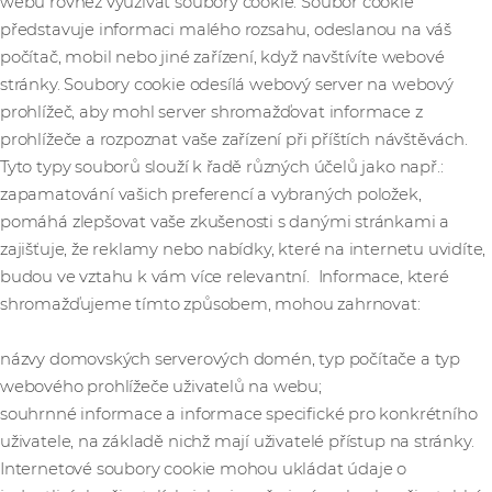
webu rovněž využívat soubory cookie. Soubor cookie
představuje informaci malého rozsahu, odeslanou na váš
počítač, mobil nebo jiné zařízení, když navštívíte webové
stránky. Soubory cookie odesílá webový server na webový
prohlížeč, aby mohl server shromažďovat informace z
prohlížeče a rozpoznat vaše zařízení při příštích návštěvách.
Tyto typy souborů slouží k řadě různých účelů jako např.:
zapamatování vašich preferencí a vybraných položek,
pomáhá zlepšovat vaše zkušenosti s danými stránkami a
zajišťuje, že reklamy nebo nabídky, které na internetu uvidíte,
budou ve vztahu k vám více relevantní. Informace, které
shromažďujeme tímto způsobem, mohou zahrnovat:
názvy domovských serverových domén, typ počítače a typ
webového prohlížeče uživatelů na webu;
souhrnné informace a informace specifické pro konkrétního
uživatele, na základě nichž mají uživatelé přístup na stránky.
Internetové soubory cookie mohou ukládat údaje o