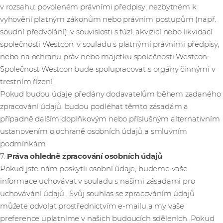
v rozsahu: povoleném právními předpisy; nezbytném k
vyhovění platným zákonům nebo právním postupům (např.
soudní předvolání); v souvislosti s fúzí, akvizicí nebo likvidací
společnosti Westcon, v souladu s platnými právními předpisy;
nebo na ochranu práv nebo majetku společnosti Westcon.
Společnost Westcon bude spolupracovat s orgány činnými v
trestním řízení.
Pokud budou údaje předány dodavatelům během zadaného
zpracování údajů, budou podléhat těmto zásadám a
případně dalším doplňkovým nebo příslušným alternativním
ustanovením o ochraně osobních údajů a smluvním
podmínkám.
7.
Práva ohledně zpracování osobních údajů
Pokud jste nám poskytli osobní údaje, budeme vaše
informace uchovávat v souladu s našimi zásadami pro
uchovávání údajů. Svůj souhlas se zpracováním údajů
můžete odvolat prostřednictvím e-mailu a my vaše
preference uplatníme v našich budoucích sděleních. Pokud