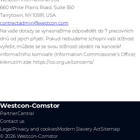
660 White Plains Road, Suite 550
Tarrytown, NY 10591, USA
contractadmin@westcon.com
Na vaše dotazy se vynasnažíme odpovědět do 7 pracovních
dnů od jejich přijetí. Pokud nebudeme schopni vaši stížnost
vyřešit, můžete se se svou stížností obrátit na kancelář
informačního komisaře (Information Commissioner’s Office)
kliknutím zde: https://ico.org.uk/concerns/
Westcon-Comstor
PartnerCentral
Contact us
Legal
Privacy and cookies
Modern Slavery Act
Sitemap
© 2026 Westcon-Comstor