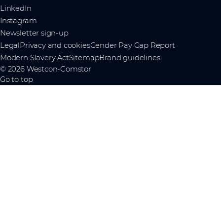
LinkedIn
Instagram
Newsletter sign-up
Legal
Privacy and cookies
Gender Pay Gap Report
Modern Slavery Act
Sitemap
Brand guidelines
© 2026 Westcon-Comstor
Go to top