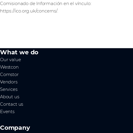
Comisionado de Información en el vínculo:
https://ico.org.uk/concerns/.
What we do
Our value
Westcon
Comstor
Vendors
Services
About us
Contact us
Events
Company