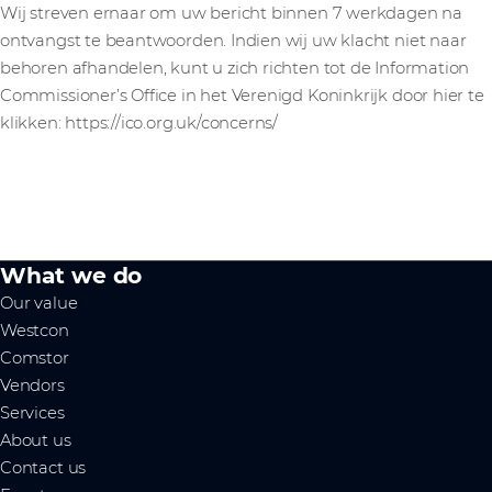
Wij streven ernaar om uw bericht binnen 7 werkdagen na
ontvangst te beantwoorden. Indien wij uw klacht niet naar
behoren afhandelen, kunt u zich richten tot de Information
Commissioner’s Office in het Verenigd Koninkrijk door hier te
klikken: https://ico.org.uk/concerns/
What we do
Our value
Westcon
Comstor
Vendors
Services
About us
Contact us