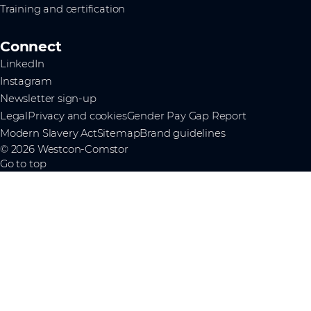
Training and certification
Connect
LinkedIn
Instagram
Newsletter sign-up
Legal
Privacy and cookies
Gender Pay Gap Report
Modern Slavery Act
Sitemap
Brand guidelines
© 2026 Westcon-Comstor
Go to top