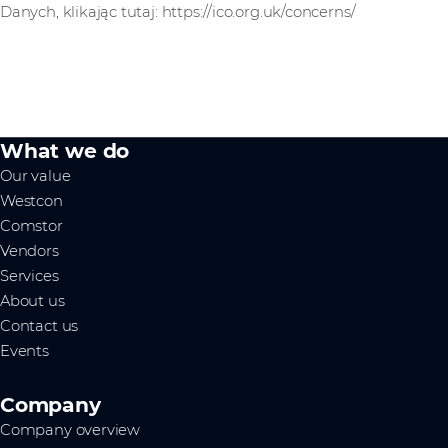
Danych, klikając tutaj: https://ico.org.uk/concerns/
What we do
Our value
Westcon
Comstor
Vendors
Services
About us
Contact us
Events
Company
Company overview