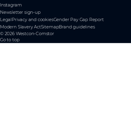
Instagram
Newsletter sign-up
Legal
Privacy and cookies
Gender Pay Gap Report
Modern Slavery Act
Sitemap
Brand guidelines
© 2026 Westcon-Comstor
Go to top