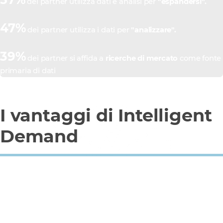
dei partner utilizza dati e analisi per
"espandersi".
47%
dei partner utilizza i dati per
"analizzare".
39%
dei partner si affida a
ricerche di mercato
come fonte
primaria di dati
I vantaggi di Intelligent
Demand