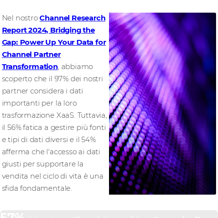
Nel nostro
Channel Research
Report 2024, Bridging the
Gap: Power Up Your Data for
Channel Partner
Transformation
, abbiamo
scoperto che il 97% dei nostri
partner considera i dati
importanti per la loro
trasformazione XaaS. Tuttavia,
il 56% fatica a gestire più fonti
e tipi di dati diversi e il 54%
afferma che l'accesso ai dati
giusti per supportare la
vendita nel ciclo di vita è una
sfida fondamentale.
57%