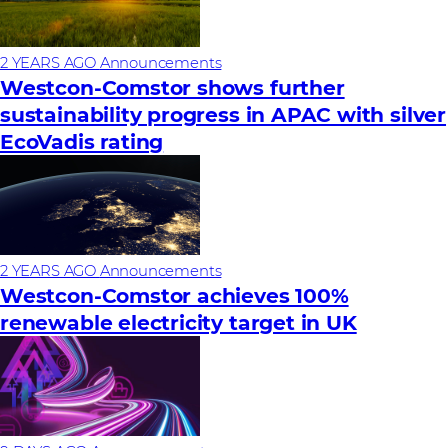
2 YEARS AGO
Announcements
Westcon-Comstor shows further
sustainability progress in APAC with silver
EcoVadis rating
2 YEARS AGO
Announcements
Westcon-Comstor achieves 100%
renewable electricity target in UK