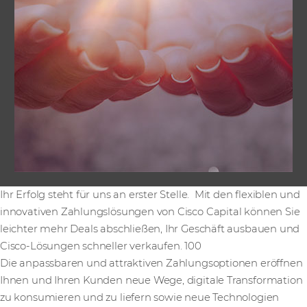
Ihr Erfolg steht für uns an erster Stelle. Mit den flexiblen und
innovativen Zahlungslösungen von Cisco Capital können Sie
leichter mehr Deals abschließen, Ihr Geschäft ausbauen und
Cisco-Lösungen schneller verkaufen. 100
Die anpassbaren und attraktiven Zahlungsoptionen eröffnen
Ihnen und Ihren Kunden neue Wege, digitale Transformation
zu konsumieren und zu liefern sowie neue Technologien