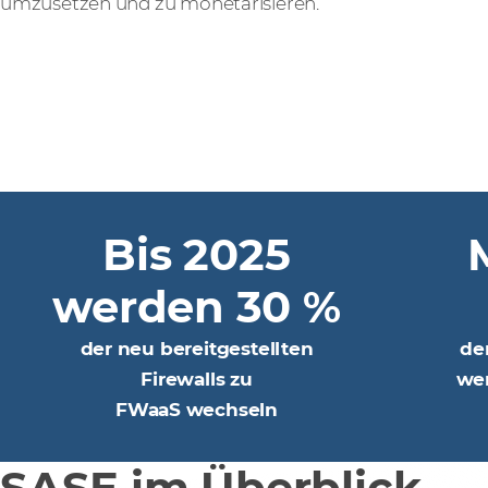
umzusetzen und zu monetarisieren.
Bis 2025
werden 30 %
der neu bereitgestellten
de
Firewalls zu
wer
FWaaS wechseln
SASE im Überblick