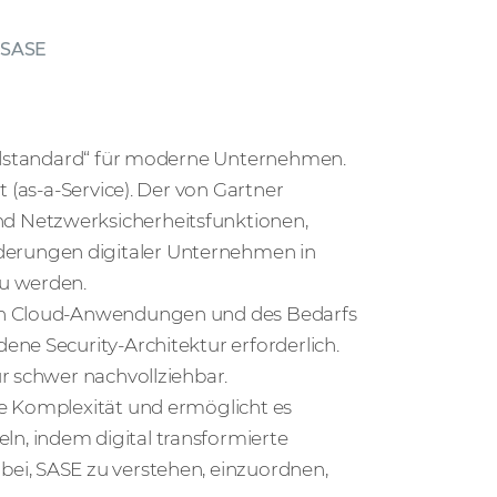
SASE
oldstandard“ für moderne Unternehmen.
 (as-a-Service). Der von Gartner
d Netzwerksicherheitsfunktionen,
erungen digitaler Unternehmen in
zu werden.
von Cloud-Anwendungen und des Bedarfs
ne Security-Architektur erforderlich.
r schwer nachvollziehbar.
ie Komplexität und ermöglicht es
n, indem digital transformierte
ei, SASE zu verstehen, einzuordnen,