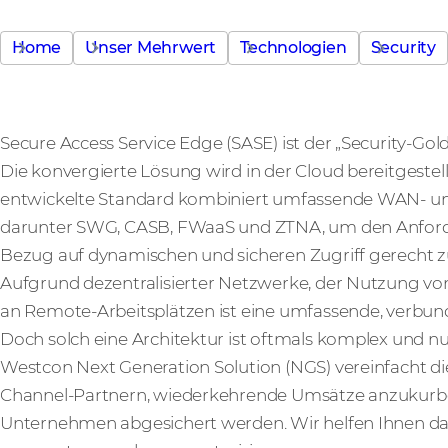
Home
Unser Mehrwert
Technologien
Security
Secure Access Service Edge (SASE) ist der „Security-G
Die konvergierte Lösung wird in der Cloud bereitgestellt
entwickelte Standard kombiniert umfassende WAN- un
darunter SWG, CASB, FWaaS und ZTNA, um den Anford
Bezug auf dynamischen und sicheren Zugriff gerecht 
Aufgrund dezentralisierter Netzwerke, der Nutzung 
an Remote-Arbeitsplätzen ist eine umfassende, verbunde
Doch solch eine Architektur ist oftmals komplex und nu
Westcon Next Generation Solution (NGS) vereinfacht d
Channel-Partnern, wiederkehrende Umsätze anzukurbel
Unternehmen abgesichert werden. Wir helfen Ihnen dab