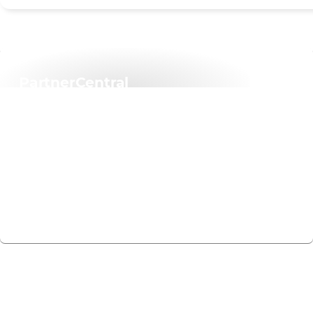
PartnerCentral
Ihr digitales Tor zum
Erfolg
Erfahren Sie mehr über PartnerCentral