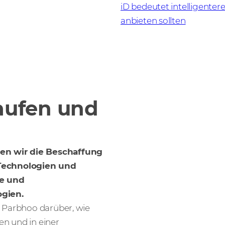
iD bedeutet intelligent
anbieten sollten
aufen und
en wir die Beschaffung
Technologien und
te und
ogien.
h Parbhoo darüber, wie
n und in einer