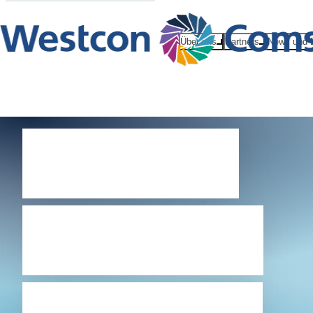
Über uns
Partners
News und 
Partner
Success.