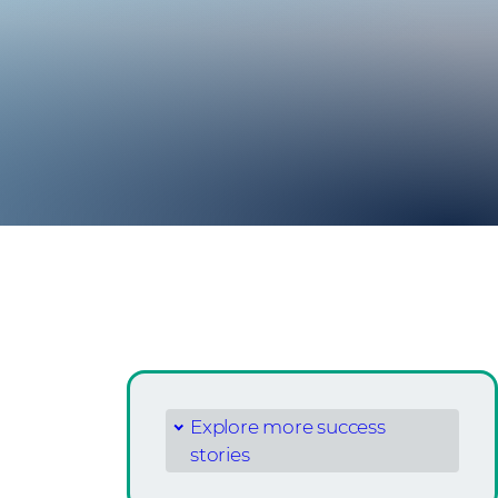
Explore more success
stories