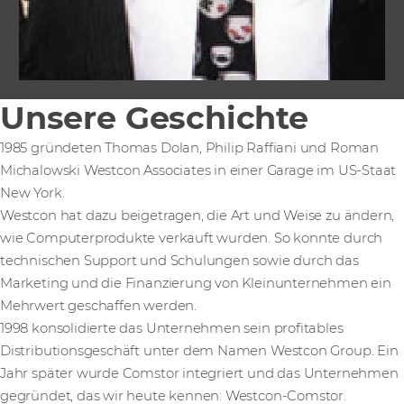
Unsere Geschichte
1985 gründeten Thomas Dolan, Philip Raffiani und Roman
Michalowski Westcon Associates in einer Garage im US-Staat
New York.
Westcon hat dazu beigetragen, die Art und Weise zu ändern,
wie Computerprodukte verkauft wurden. So konnte durch
technischen Support und Schulungen sowie durch das
Marketing und die Finanzierung von Kleinunternehmen ein
Mehrwert geschaffen werden.
1998 konsolidierte das Unternehmen sein profitables
Distributionsgeschäft unter dem Namen Westcon Group. Ein
Jahr später wurde Comstor integriert und das Unternehmen
gegründet, das wir heute kennen: Westcon-Comstor.