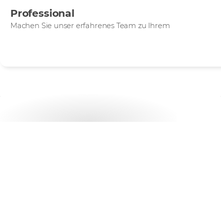
Professional
Machen Sie unser erfahrenes Team zu Ihrem
Wollen Sie loslegen?
Erfahren Sie, wie unsere Schulungsservices Ihr
Unternehmen für die Zukunft rüsten.
CHATTEN SIE MIT UNS