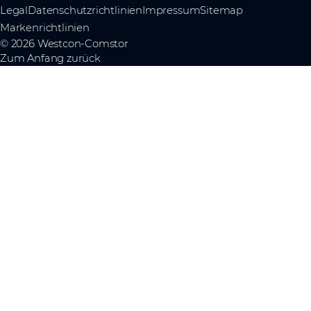
Legal
Datenschutzrichtlinien
Impressum
Sitemap
Markenrichtlinien
© 2026 Westcon-Comstor
Zum Anfang zurück