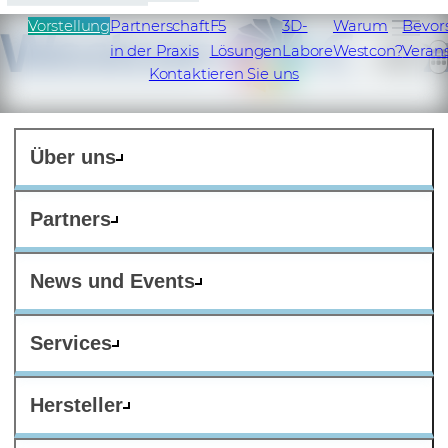
Vorstellung
Partnerschaft
F5
3D-
Warum
Bevor
in der Praxis
Lösungen
Labore
Westcon?
Veran
CH
Kontaktieren Sie uns
Über uns
Partners
News und Events
Services
Hersteller