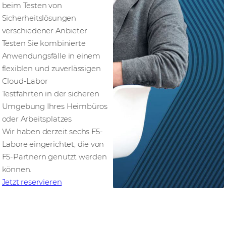
beim Testen von
Sicherheitslösungen
verschiedener Anbieter
Testen Sie kombinierte
Anwendungsfälle in einem
flexiblen und zuverlässigen
Cloud-Labor
Testfahrten in der sicheren
Umgebung Ihres Heimbüros
oder Arbeitsplatzes
Wir haben derzeit sechs F5-
Labore eingerichtet, die von
F5-Partnern genutzt werden
können.
Jetzt reservieren