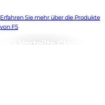
Erfahren Sie mehr über die Produkte
von F5
F5 Verteilte Cloud-
Dienste
Mit den Distributed Cloud Services von F5 können Ihre
Kunden die Time-to-Service beschleunigen, die TCO
senken und die Sicherheitseffizienz auf einer Cloud-
nativen Plattform erhöhen, während sie über eine
einzige Policy Engine und Managementkonsole
vollständig integriert sind.