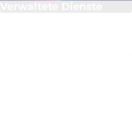
Verwaltete Dienste
Keine Events zum
Anzeigen
Bleiben Sie über die neuesten IT-Trends und
Herstellerlösungen informiert. Entdecken Sie unseren
vollständigen Zeitplan für Webinare, Schulungen und
Partnerveranstaltungen.