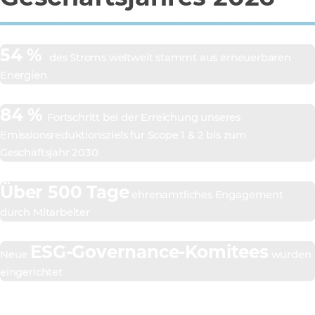
54 %
des Stroms weltweit stammt aus erneuerbaren
Energien
84 %
Fortschritt bei der Erreichung unseres
Emissionsreduktionsziels für Scope 1 & 2 bis zum
Geschäftsjahr 2030
Über 500 Tage
ehrenamtliches Engagement
durch Mitarbeiter
ESG-Governance-Komitees
Neue
wurden
eingerichtet