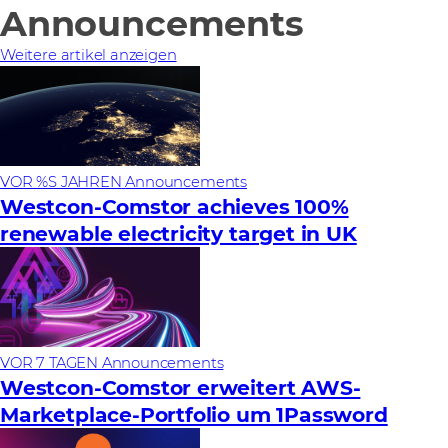
Announcements
Weitere artikel anzeigen
VOR %S JAHREN
Announcements
Westcon-Comstor achieves 100%
renewable electricity target in UK
VOR 7 TAGEN
Announcements
Westcon-Comstor erweitert AWS-
Marketplace-Portfolio um 1Password