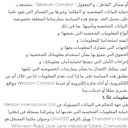
مجتمعة بـ، "Westcon-Comstor" أو ضمائر "الفاعل"، و"المفعول"
و"الملكية" وغيرها من الضمائر التي تعود علينا) حماية البيانات الشخصية
على محمل الجد. توضح هذه السياسة ممارساتنا المتعلقة بخصوصية
البيانات الشخصية وتأمينها، بما في ذلك:
أنواع المعلومات الشخصية التي نجمعها؛ و
كيفية استخدامنا للمعلومات؛ و
الجهات التي نتشارك المعلومات معها؛ و
الحقوق التي تتمتع بها بشأن استخدام معلوماتك الشخصية؛ و
إجراءات الأمان التي ننفذها لحماية أمان معلوماتك؛ و
كيف يمكنك الاتصال بنا بشأن ممارسات الخصوصية التي نتّبعها.
تنطبق هذه السياسة على ما إذا كنت تقدم المعلومات لنا من خلال أي من
مواقع Westcon-Comstor الإلكترونية، أو أداة تجارة إلكترونية أو عندما
تشتري سلعًا أو خدمات منا.
1. معلومات عنّا
Weston International Ltd هي جهة التحكم في البيانات المسؤولة عن
حماية المعلومات الشخصية التي تقدمها لنا. وشركتنا مسجلة في إنجلترا
وويلز بالرقم 04411310، وعنوان مكتبنا المسجل هو Chandler’s House
Wilkinson Road, Love Lane Industrial Estate, Cirencester,