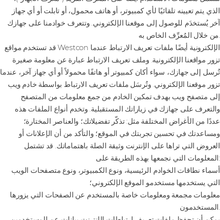
الذي يتم تعيينه تلقائيًا لأي كمبيوتر، أو هاتف محمول، أو تابلت أو أي جهاز
آخر يُستخدَم للوصول إلى موقعنا الإلكتروني. وتتعرف خوادمنا على جهازك
من خلال المُعرِّف الخاص به.
قد تستخدم مواقع Westcon الإلكترونية أيضًا ملفات تعريف الارتباط عندما
تزور مواقعنا الإلكترونية. وملف تعريف الارتباط عبارة عن معلومة صغيرة
تُرسل إلى جهازك، سواء أكان كمبيوتر أو هاتفًا محمولاً أو أي جهاز آخر، عندما
تزور موقعنا الإلكتروني. وتُرسَل ملفات تعريف الارتباط بواسطة خادم ويب
إلى متصفح ويب بهدف تمكين الخادم من جمع معلومات من المتصفح
والتعرف على جهازك في زياراتك المستقبلية. وتخدم أنواع الملفات هذه
عددًا من الأغراض المختلفة مثل: تذكّر تفضيلاتك؛ والعناصر المختارة؛
ومساعدتك في تحسين تجربتك في الموقع؛ والتأكد من أن الإعلانات أو
العروض التي تراها على الإنترنت وثيقة الصلة باهتماماتك. قد تشتمل
المعلومات التي نجمعها بهذه الطريقة على:
أسماء نطاقات الخوادم الرئيسية، ونوع الكمبيوتر، ونوع متصفحات الويب
التي يستخدمها مستخدمو الموقع الإلكتروني؛
معلومات مجمعة ومعلومات خاصة بالمستخدم عن الصفحات التي يزورها
المستخدمون.
يمكن أن تحفظ ملفات تعريف ارتباطات الإنترنت بيانات عن المستخدمين،