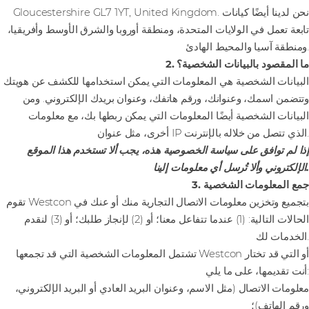
Gloucestershire GL7 1YT, United Kingdom. نحن لدينا أيضًا كيانات
تابعة تعمل في الولايات المتحدة، ومنطقة أوروبا والشرق الأوسط وأفريقيا،
ومنطقة آسيا والمحيط الهادئ.
2. ما المقصود بالبيانات الشخصية؟
البيانات الشخصية هي المعلومات التي يمكن استخدامها للكشف عن هويتك
وتتضمن اسمك، وعنوانك، ورقم هاتفك، وعنوان بريدك الإلكتروني. ومن
البيانات الشخصية أيضًا المعلومات التي يمكن ربطها بك، مع معلومات
أخرى، مثل عنوان IP الذي تتصل من خلاله بالإنترنت.
إذا لم توافق على سياسة الخصوصية هذه، يجب ألا تستخدم هذا الموقع
الإلكتروني وألا تُرسل أي معلومات إلينا.
3. جمع المعلومات الشخصية
تقوم Westcon بتجميع وتخزين معلومات الاتصال التجارية منك أو عنك في
الحالات التالية: (1) عندما تتفاعل معنا؛ أو (2) لإنجاز طلبك؛ أو (3) لنقدم
الخدمات لك.
تشتمل المعلومات الشخصية التي قد تجمعها Westcon أو التي قد تختار
أنت تقديمها، على ما يلي:
معلومات الاتصال (مثل الاسم، وعنوان البريد العادي أو البريد الإلكتروني،
ورقم الهاتف)؛