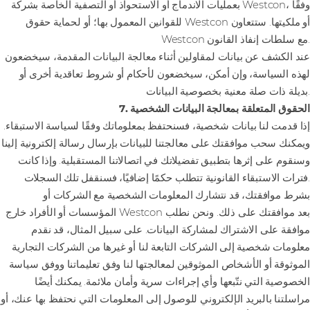
بعمليات الاندماج أو الاستحواذ أو التصفية الخاصة بشركة Westcon، وفقًا
للقوانين المعمول بها؛ أو لحماية حقوق Westcon أو ملكيتها. ستتعاون
Westcon مع سلطات إنفاذ القانون.
عند الكشف عن بيانات لمقاولين أثناء معالجة البيانات المقدمة، سيخضعون
لهذه السياسة، وإن أمكن، سيخضعون لأحكام أو شروط تعاقدية أخرى أو
بديلة ذات صلة معنية بخصوصية البيانات.
7. الحقوق المتعلقة بمعالجة البيانات الشخصية
إذا قدمت لنا بيانات شخصية، فسنحتفظ بمعلوماتك وفقًا لسياسة الاستبقاء.
ويمكنك سحب موافقتك على معالجتنا للبيانات بإرسال رسالة إلكترونية إلينا
وسنقوم على إثرها بتطبيق تفضيلاتك في اتصالاتنا المستقبلية. وإذا كانت
فترات الاستبقاء القانونية تتطلب حكمًا إضافيًا، فسنقفل تلك السجلات.
بشرط موافقتك، قد نتشارك المعلومات الشخصية مع الشركات أو
المؤسسات أو الأفراد خارج Westcon بعد موافقتك على ذلك. ونحن نطلب
موافقة على الاشتراك لمشاركة البيانات. على سبيل المثال، قد نقدم
معلومات شخصية إلى الشركات التابعة لنا أو غيرها من الشركات التجارية
الموثوقة أو الأشخاص الموثوقين لمعالجتها لنا وفق تعليماتنا ووفق سياسة
الخصوصية التي نتّبعها وأي إجراءات سرية وأمان ملائمة. يمكنك أيضًا
مراسلتنا بالبريد الإلكتروني للوصول إلى المعلومات التي نحتفظ بها عنك، أو