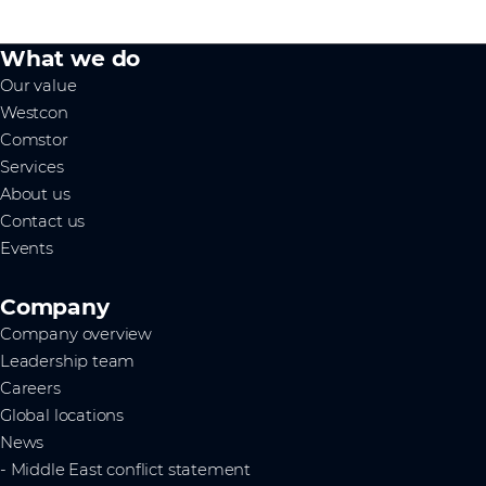
What we do
Our value
Westcon
Comstor
Services
About us
Contact us
Events
Company
Company overview
Leadership team
Careers
Global locations
News
- Middle East conflict statement