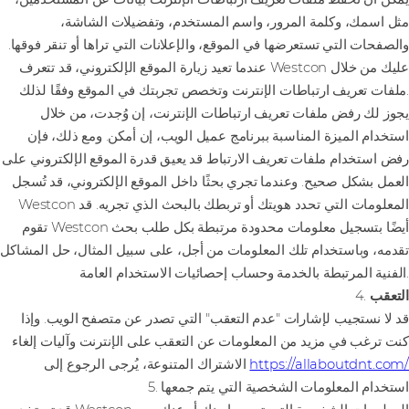
مثل اسمك، وكلمة المرور، واسم المستخدم، وتفضيلات الشاشة،
والصفحات التي تستعرضها في الموقع، والإعلانات التي تراها أو تنقر فوقها.
عندما تعيد زيارة الموقع الإلكتروني، قد تتعرف Westcon عليك من خلال
ملفات تعريف ارتباطات الإنترنت وتخصص تجربتك في الموقع وفقًا لذلك.
يجوز لك رفض ملفات تعريف ارتباطات الإنترنت، إن وُجدت، من خلال
استخدام الميزة المناسبة ببرنامج عميل الويب، إن أمكن. ومع ذلك، فإن
رفض استخدام ملفات تعريف الارتباط قد يعيق قدرة الموقع الإلكتروني على
العمل بشكل صحيح. وعندما تجري بحثًا داخل الموقع الإلكتروني، قد تُسجل
Westcon المعلومات التي تحدد هويتك أو تربطك بالبحث الذي تجريه. قد
تقوم Westcon أيضًا بتسجيل معلومات محدودة مرتبطة بكل طلب بحث
تقدمه، وباستخدام تلك المعلومات من أجل، على سبيل المثال، حل المشاكل
الفنية المرتبطة بالخدمة وحساب إحصائيات الاستخدام العامة.
التعقب
4.
قد لا نستجيب لإشارات "عدم التعقب" التي تصدر عن متصفح الويب. وإذا
كنت ترغب في مزيد من المعلومات عن التعقب على الإنترنت وآليات إلغاء
https://allaboutdnt.com/
الاشتراك المتنوعة، يُرجى الرجوع إلى
5. استخدام المعلومات الشخصية التي يتم جمعها