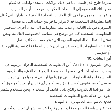
نديرها خارج بلد إقامتك، بما في ذلك الولايات المتحدة ولذلك، قد تُقدَّم
معلوماتك الشخصية إلى السلطات الحكومية بموجب الأوامر القانونية
والقوانين المعمول بها في تلك الولايات القضائية الأجنبية. والبلدان التي تُنقَل
إليها معلوماتك الشخصية قد لا تتوفر بها قوانين حماية البيانات نفسها
المتوفرة في بلد الإقامة. وعندما ننقل معلوماتك إلى بلدان أخرى، سنحمي
المعلومات الشخصية كما هو موضح في سياسة الخصوصية العالمية. ونحن
نمتثل للمتطلبات القانونية السارية التي توفر ضمانات كافية لنقل
المعلومات الشخصية إلى بلدان خارج المنطقة الاقتصادية الأوروبية ("EEA")
أو سويسرا.
10. أمن البيانات
أمن المعلومات الشخصية للأفراد أمر مهم في Westcon. ونحن ملتزمون
بحماية المعلومات التي نجمعها. لقد وضعنا الإجراءات التقنية والتنظيمية
المناسبة لحماية المعلومات التي تزوّدنا بها أو التي نجمعها من أي تدمير
عرضي أو غير قانوني أو غير مُصرَّح به، أو من أي فقدان أو تغيير أو وصول أو
كشف أو استخدام. ونحن نستخدم تشفير SSL على مواقعنا الإلكترونية والذي
نقوم من خلاله بجمع المعلومات الشخصية.
11. تحديثات سياسة الخصوصية العالمية
قد تتغير سياسة الخصوصية لدينا من وقتٍ لآخر. سننشر أي تغييرات تُجرى