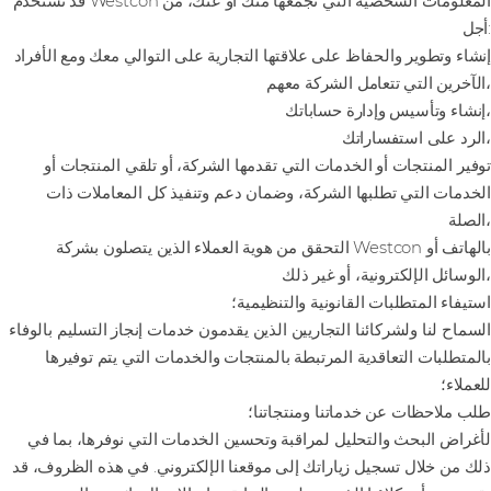
قد تستخدم Westcon المعلومات الشخصية التي تجمعها منك أو عنك، من
أجل:
إنشاء وتطوير والحفاظ على علاقتها التجارية على التوالي معك ومع الأفراد
الآخرين التي تتعامل الشركة معهم،
إنشاء وتأسيس وإدارة حساباتك،
الرد على استفساراتك،
توفير المنتجات أو الخدمات التي تقدمها الشركة، أو تلقي المنتجات أو
الخدمات التي تطلبها الشركة، وضمان دعم وتنفيذ كل المعاملات ذات
الصلة،
التحقق من هوية العملاء الذين يتصلون بشركة Westcon بالهاتف أو
الوسائل الإلكترونية، أو غير ذلك،
استيفاء المتطلبات القانونية والتنظيمية؛
السماح لنا ولشركائنا التجاريين الذين يقدمون خدمات إنجاز التسليم بالوفاء
بالمتطلبات التعاقدية المرتبطة بالمنتجات والخدمات التي يتم توفيرها
للعملاء؛
طلب ملاحظات عن خدماتنا ومنتجاتنا؛
لأغراض البحث والتحليل لمراقبة وتحسين الخدمات التي نوفرها، بما في
ذلك من خلال تسجيل زياراتك إلى موقعنا الإلكتروني. في هذه الظروف، قد