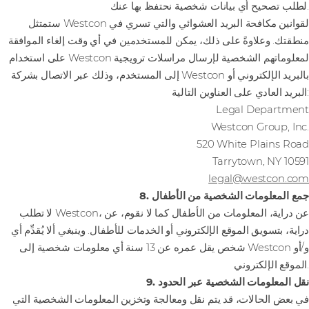
لطلب تصحيح أي بيانات شخصية نحتفظ بها عنك.
ستمتثل Westcon لقوانين مكافحة البريد العشوائي والتي تسري في
منطقتك. وعلاوةً على ذلك، يمكن للمستخدمين في أي وقت إلغاء الموافقة
على استخدام Westcon لمعلوماتهم الشخصية لإرسال مراسلات ترويجية
إلى المستخدم، وذلك عبر الاتصال بشركة Westcon بالبريد الإلكتروني أو
البريد العادي على العناوين التالية:
Legal Department
Westcon Group, Inc.‎
‎520 White Plains Road
Tarrytown, NY 10591
legal@westcon.com
8. جمع المعلومات الشخصية من الأطفال
لا تطلب Westcon، عن دراية، المعلومات من الأطفال كما لا نقوم، عن
دراية، بتسويق الموقع الإلكتروني أو الخدمات للأطفال. وينبغي ألا يُقدِّم أي
شخص يقل عمره عن 13 سنة أي معلومات شخصية إلى Westcon و/أو
الموقع الإلكتروني.
9. نقل المعلومات الشخصية عبر الحدود
في بعض الحالات، قد يتم نقل ومعالجة وتخزين المعلومات الشخصية التي