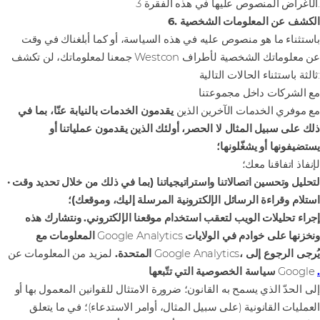
الأغراض المنصوص عليها في هذه الفقرة 3.
6. الكشف عن المعلومات الشخصية
باستثناء ما هو منصوص عليه في هذه السياسة، أو كما أبلغناك في وقت
جمعنا لمعلوماتك، لن تكشف Westcon عن معلوماتك الشخصية لأطراف
ثالثة باستثناء الحالات التالية:
مع الشركات داخل مجموعتنا
مع موفري الخدمات الآخرين الذين
يقدمون الخدمات بالنيابة عنّا، بما في
ذلك على سبيل المثال لا الحصر، أولئك الذين يقدمون عملياتنا أو
يستضيفونها أو يشغّلونها؛
لإنفاذ اتفاقنا معك؛
· لتحليل وتحسين اتصالاتنا واستراتيجياتنا (بما في ذلك من خلال تحديد وقت
استلام وقراءة الرسائل الإلكترونية المرسلة إليك، وموقعك)؛
إجراء تحليلات الويب لتعقب استخدام موقعنا الإلكتروني. ونتشارك هذه
ونخزنها على خوادم في الولايات
Google Analytics
المعلومات مع
، يُرجى الرجوع إلى
لمزيد من المعلومات عن Google Analytics
المتحدة.
.
Google
سياسة الخصوصية التي تتّبعها
إلى الحدّ الذي يسمح به القانون؛ ضرورة الامتثال للقوانين المعمول بها أو
العمليات القانونية (على سبيل المثال، أوامر الاستدعاء)؛ في ما يتعلق