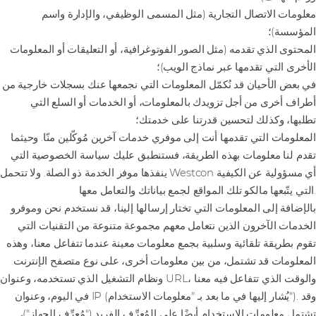
معلومات الاتصال التجارية (مثل المسمى الوظيفي، والإدارة واسم
المؤسسة)؛
المحتوى الذي تقدمه (مثل الصور الفوتوغرافية، أو التعليقات أو المعلومات
الأخرى التي تقدمها عبر نماذج الويب)؛
في بعض الأحيان قد نُكمّل المعلومات التي نجمعها عنك بسجلات خارجية من
أطراف أخرى من أجل تزويدك بالمعلومات، أو الخدمات أو السلع التي
تطلبها، وكذلك لتحسين قدرتنا على خدمتك؛
المعلومات التي تقدمها أنت إلى موفري خدمات آخرين مُوكّلين منّا. وحيثما
تقدم لنا معلومات بهذه الطريقة، فستنطبق عليك سياسة الخصوصية التي
ينفذها موفر الخدمة ذو الصلة. ولا تتحمل Westcon أي مسؤولية عن الكيفية
التي يتّبعها مالكو تلك المواقع لجمع بياناتك والتعامل معها.
بالإضافة إلى المعلومات التي تختار إرسالها إلينا، قد نستخدم نحن وموفرو
الخدمات الآخرون الذين نتعامل معهم مجموعة متنوعة من التقنيات التي
تقوم بطريقة تلقائية وسلبية بجمع معلومات معينة عندما تتفاعل معنا، وهذه
المعلومات قد تشتمل، من بين معلومات أخرى، على نوع متصفح الإنترنت
ونظام التشغيل الذي تستخدمه، وعنوان URL، والوقت الذي تتفاعل فيه معنا
في اليوم، وعنوان IP (يُشار إليها في ما بعد بـ "معلومات الاستخدام"). وقد
تشتمل معلومات الاستخدام أيضًا على المُعرِّف الفريد ("مُعرِّف الجهاز")،