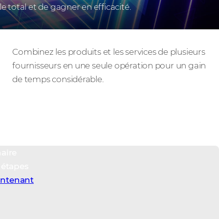
 total et de gagner en efficacité.
Panier hybride, caisse unique
Combinez les produits et les services de plusieurs
fournisseurs en une seule opération pour un gain
de temps considérable.
aire
q étapes
intenant