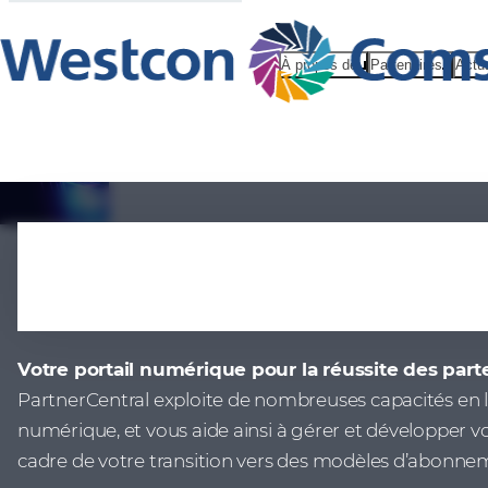
À propos de
Partenaires
Actu
PartnerCent
Votre portail numérique pour la réussite des part
PartnerCentral exploite de nombreuses capacités en 
numérique, et vous aide ainsi à gérer et développer vo
cadre de votre transition vers des modèles d’abonnem