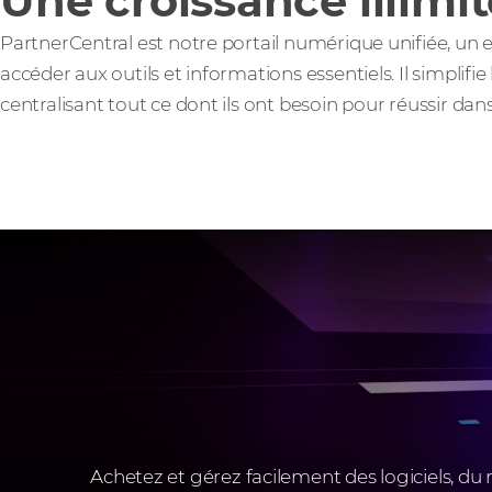
Une croissance illimit
PartnerCentral est notre portail numérique unifiée, un
accéder aux outils et informations essentiels. Il simplifi
centralisant tout ce dont ils ont besoin pour réussir dans
Achetez et gérez facilement des logiciels, du m