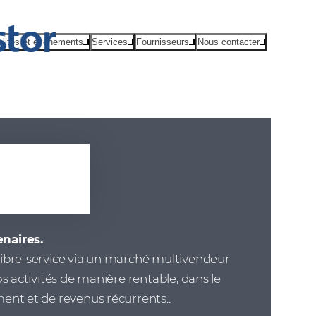
alités et événements
Services
Fournisseurs
Nous contacter
ral
enaires.
libre-service via un marché multivendeur
s activités de manière rentable, dans le
ent et de revenus récurrents..