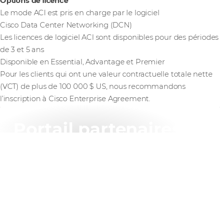
Options de licence
Le mode ACI est pris en charge par le logiciel
Cisco Data Center Networking (DCN)
Les licences de logiciel ACI sont disponibles pour des périodes
de 3 et 5 ans
Disponible en Essential, Advantage et Premier
Pour les clients qui ont une valeur contractuelle totale nette
(VCT) de plus de 100 000 $ US, nous recommandons
l’inscription à Cisco Enterprise Agreement.
Portail partenaires
Comstor
Exclusivement pour nos partenaires.
Trouvez tout ce dont vous avez besoin pour faire
prospérer votre activité Cisco en un seul endroit.