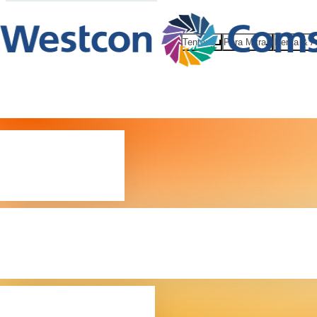
Tentang
Para Mitra
Berita & 
Tim
kepemimpi