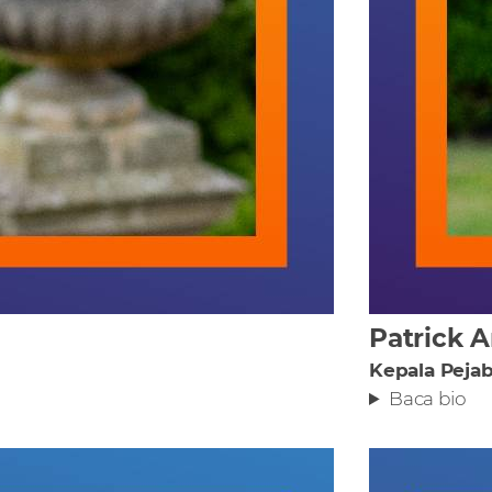
Patrick 
Kepala Pejab
Baca bio