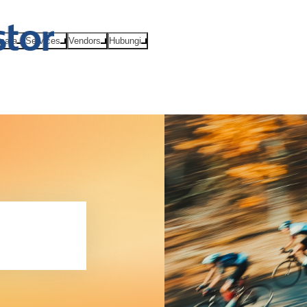
Acara
Services
Vendors
Hubungi
nan