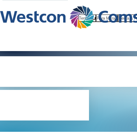
Tentang
Para Mitra
Berita & 
Nilai kami 
vendor