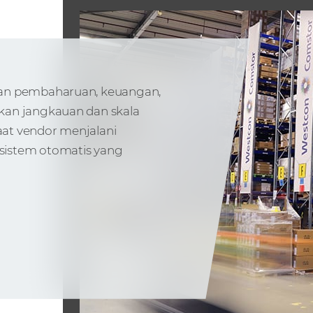
nan pembaharuan, keuangan,
kan jangkauan dan skala
Saat vendor menjalani
sistem otomatis yang