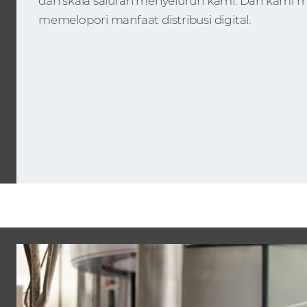
dan skala saluran menyeluruh kami. Dan kami m
memelopori manfaat distribusi digital.