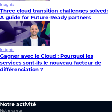
Insights
Three cloud transition challenges solved:
A guide for Future‑Ready partners
Insights
Gagner avec le Cloud : Pourquoi les
services sont-ils le nouveau facteur de
différenciation ?
Notre activité
Notre valeur