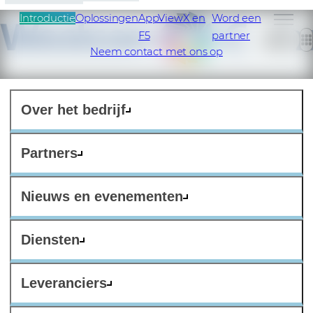
Introductie
Oplossingen
AppViewX en
Word een
F5
partner
NL
Neem contact met ons op
Over het bedrijf
Partners
Nieuws en evenementen
Diensten
Leveranciers