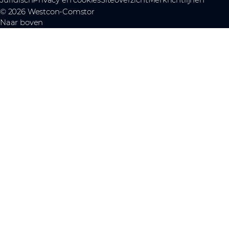
Juridisch
Privacy en cookies
Siteoverzicht
Merkrichtlijnen
© 2026 Westcon-Comstor
Naar boven