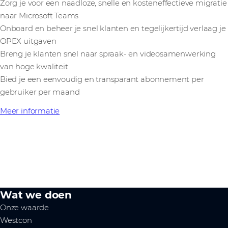
Zorg je voor een naadloze, snelle en kosteneffectieve migratie
naar Microsoft Teams
Onboard en beheer je snel klanten en tegelijkertijd verlaag je
OPEX uitgaven
Breng je klanten snel naar spraak- en videosamenwerking
van hoge kwaliteit
Bied je een eenvoudig en transparant abonnement per
gebruiker per maand
Meer informatie
Wat we doen
Onze waarde
Westcon