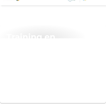
Training en
certificering
Doe mee met onze bekroonde Microsoft trainers voor
sessies waarbij je uitgebreide praktijkoefeningen
krijgt en kennis en ervaring uit de praktijk kunt
toepassen op Microsoft-oplossingen.
Trainingen zoeken