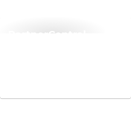
PartnerCentral
Jouw digitale toegangspoort naar Partnersucces
Aanmelden