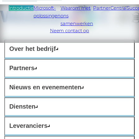
Introductie
Microsoft-
Waarom met
PartnerCentral
Succ
oplossingen
ons
NL
samenwerken
Neem contact op
Over het bedrijf
Partners
Nieuws en evenementen
Diensten
Leveranciers