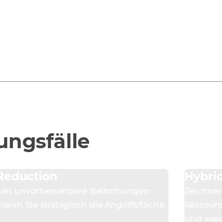
Risiko auswirken.
Mehr erfahren
ngsfälle
Reduction
Hybrid
egen unvorhersehbare Bedrohungen
Zeichnen
ieren Sie strategisch die Angriffsfläche
Ressour
und wied