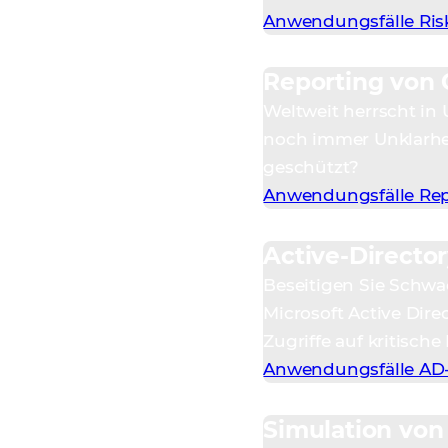
Anwendungsfälle Ris
Reporting von 
Weltweit herrscht in
noch immer Unklarhei
geschützt?
Anwendungsfälle Rep
Active-Director
Beseitigen Sie Schw
Microsoft Active Dire
Zugriffe auf kritisch
Anwendungsfälle AD-
Simulation von