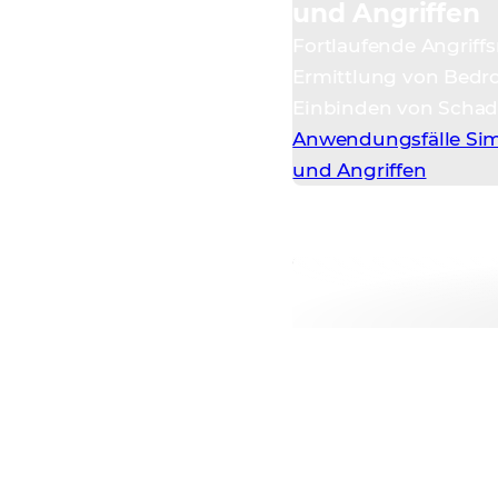
und Angriffen
Fortlaufende Angriffs
Ermittlung von Bedr
Einbinden von Scha
Anwendungsfälle Sim
und Angriffen
Schul
Zerti
Nehmen Sie mi