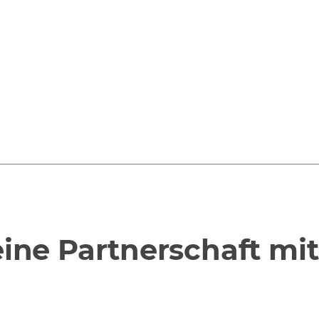
ern geleiteten Sitzungen teil, in denen Sie
praktische Übungen durchführen und Ihr
e Erfahrung in der Praxis anwenden
ine Partnerschaft mi