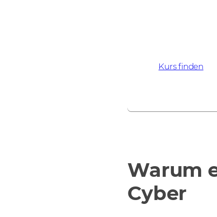
den von Ausbild
umfangreiche 
Wissen und Ihr
können.
Kurs finden
Warum e
Cyber