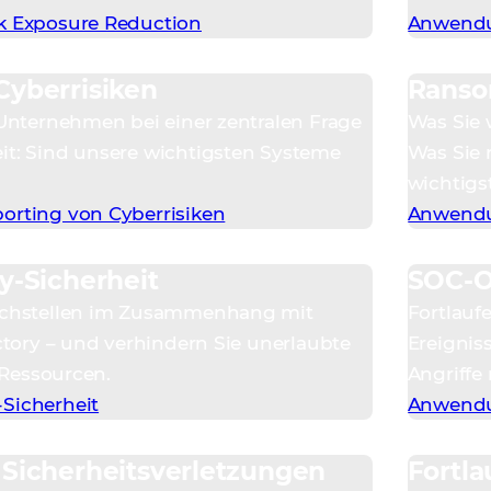
k Exposure Reduction
Anwendun
Cyberrisiken
Ranso
 Unternehmen bei einer zentralen Frage
Was Sie 
t: Sind unsere wichtigsten Systeme
Was Sie n
wichtigs
orting von Cyberrisiken
Anwendu
y-Sicherheit
SOC-O
achstellen im Zusammenhang mit
Fortlauf
ctory – und verhindern Sie unerlaubte
Ereignis
e Ressourcen.
Angriffe 
Sicherheit
Anwendu
 Sicherheitsverletzungen
Fortl