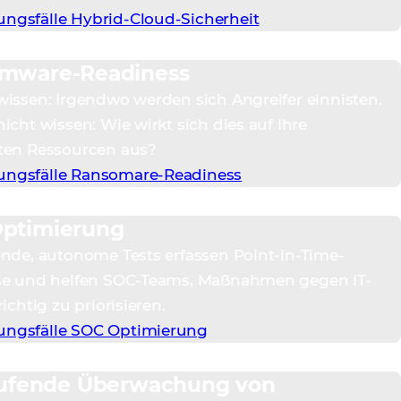
gsfälle Hybrid-Cloud-Sicherheit
mware-Readiness
wissen: Irgendwo werden sich Angreifer einnisten.
icht wissen: Wie wirkt sich dies auf Ihre
ten Ressourcen aus?
ngsfälle Ransomare-Readiness
ptimierung
ende, autonome Tests erfassen Point-in-Time-
se und helfen SOC-Teams, Maßnahmen gegen IT-
richtig zu priorisieren.
ngsfälle SOC Optimierung
aufende Überwachung von