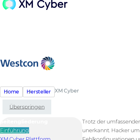
XM Cyber
Home
Hersteller
Überspringen
Seitengliederung
Trotz der umfassende
Einführung
unerkannt. Hacker umg
XM Cyber Plattform
Fehlkonfigurationen u