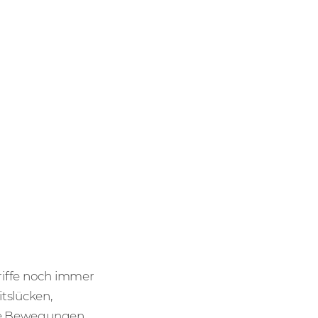
riffe noch immer
tslücken,
ale Bewegungen