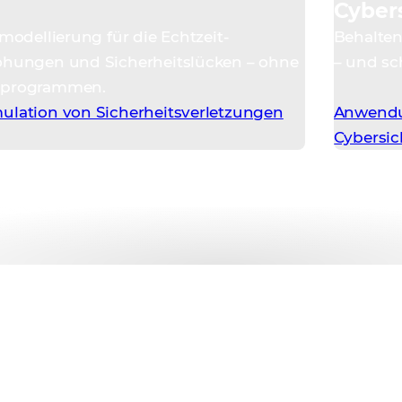
Cybers
modellierung für die Echtzeit-
Behalten 
ohungen und Sicherheitslücken – ohne
– und sch
dprogrammen.
ulation von Sicherheitsverletzungen
Anwendu
Cybersic
ungskurse und
fizierung
t unseren preisgekrönten Ausbildern an