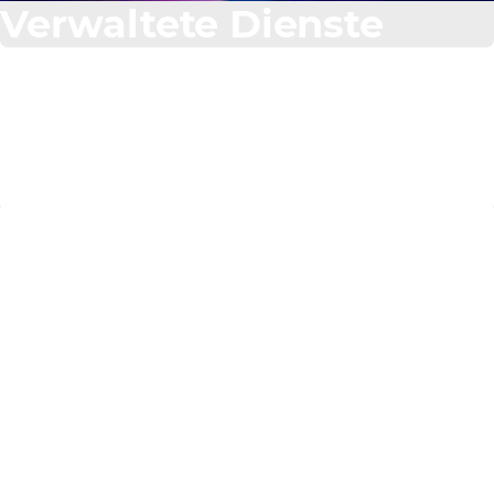
Verwaltete Dienste
Keine Events zum
Anzeigen
Bleiben Sie über die neuesten IT-Trends und
Herstellerlösungen informiert. Entdecken Sie unseren
vollständigen Zeitplan für Webinare, Schulungen und
Partnerveranstaltungen.