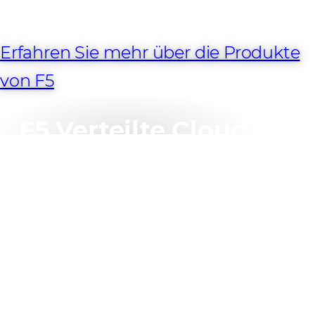
Erfahren Sie mehr über die Produkte
von F5
F5 Verteilte Cloud-
Dienste
Mit den Distributed Cloud Services von F5 können Ihre
Kunden die Time-to-Service beschleunigen, die TCO
senken und die Sicherheitseffizienz auf einer Cloud-
nativen Plattform erhöhen, während sie über eine
einzige Policy Engine und Managementkonsole
vollständig integriert sind.