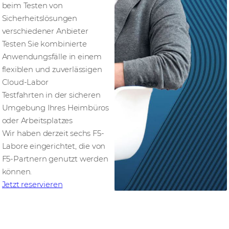
beim Testen von
Sicherheitslösungen
verschiedener Anbieter
Testen Sie kombinierte
Anwendungsfälle in einem
flexiblen und zuverlässigen
Cloud-Labor
Testfahrten in der sicheren
Umgebung Ihres Heimbüros
oder Arbeitsplatzes
Wir haben derzeit sechs F5-
Labore eingerichtet, die von
F5-Partnern genutzt werden
können.
Jetzt reservieren