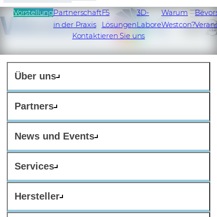
Vorstellung
Partnerschaft
F5
3D-
Warum
Bevor
in der Praxis
Lösungen
Labore
Westcon?
Veran
DE
Kontaktieren Sie uns
Über uns
Partners
News und Events
Services
Hersteller