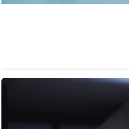
Virtuelle Schulungen
Get Skilled in 5:
5 Sitzungen, jeden Freitag, die virtuell abgeh
ab, was Sie wissen müssen, um Ihre ZSCE-Zertifizierung zu b
Architect steht Ihnen zur Seite und beantwortet alle Ihre Frag
Prüfungsvorbereitung zu unterstützen. Sie erhalten exklusi
Laboren, um Ihr Wissen in einer Live-Umgebung zu testen. 
ist, dass Sie die Prüfung in Ihrer eigenen Freizeit ablegen!