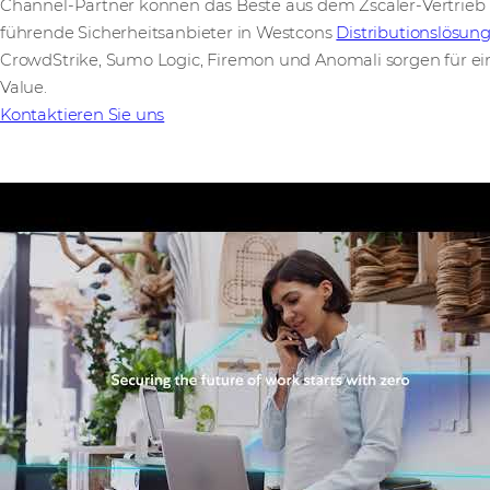
Channel-Partner können das Beste aus dem Zscaler-Vertrieb 
führende Sicherheitsanbieter in Westcons
Distributionslösun
CrowdStrike, Sumo Logic, Firemon und Anomali sorgen für ei
Value.
Kontaktieren Sie uns