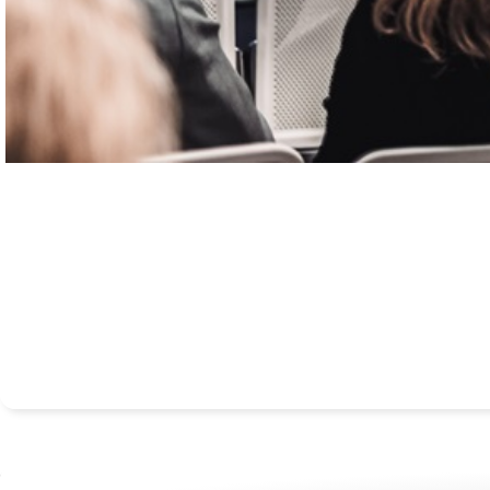
Persönliche Schulung
Get Skilled in 5:
5 Sitzungen, jeden Freitag, die virtuell abgeh
ab, was Sie wissen müssen, um Ihre ZSCE-Zertifizierung zu b
Architect steht Ihnen zur Seite und beantwortet alle Ihre Frag
Prüfungsvorbereitung zu unterstützen. Sie erhalten exklusi
Laboren, um Ihr Wissen in einer Live-Umgebung zu testen. 
ist, dass Sie die Prüfung in Ihrer eigenen Freizeit ablegen!