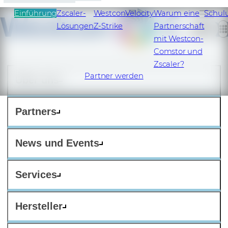
Einführung
Zscaler-
Westcon
Velocity
Warum eine
Schul
Lösungen
Z-Strike
Partnerschaft
DE
mit Westcon-
Comstor und
Zscaler?
Partner werden
Über uns
Partners
News und Events
Services
Hersteller