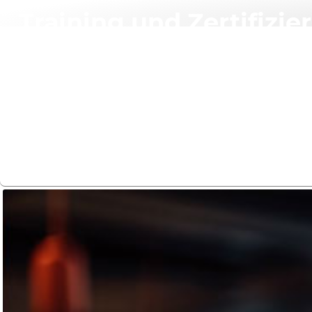
Training und Zertifizie
Nehmen Sie an den von unseren preisgekrönten Trainern g
Sie umfangreiche praktische Übungen durchführen und I
den Lösungen von Extreme Networks in der Praxis anwe
Trainings suchen