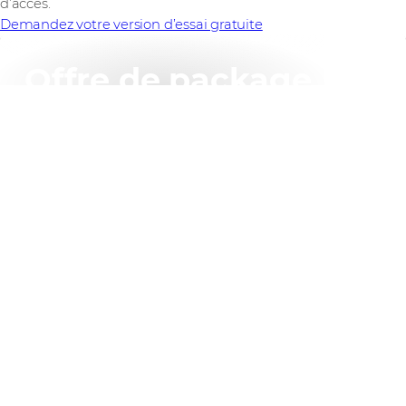
d’accès.
Demandez votre version d’essai gratuite
Offre de package
SASE Cisco
Le package SASE de Cisco permet d’acheter
facilement l’intégralité de l’architecture SASE Cisco.
Utilisez le code SASE-XARC-OFFER lors de
l’enregistrement de votre offre sur CCW et bénéficiez
de réductions supplémentaires. Pour bénéficier des
réductions, achetez deux catégories de produits ou
plus et obtenez des points de réduction
supplémentaires lors de l’enregistrement de votre
offre.
Nous contacter pour plus d'informations