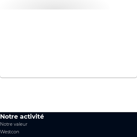
Atelier sur le SASE
Chercher le prochain atelier pratique sur le SASE
proche de chez vous.
En savoir plus
Notre activité
Notre valeur
Westcon