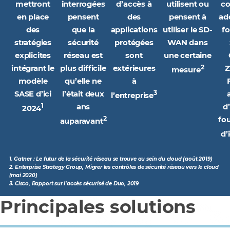
mettront
interrogées
d’accès à
utilisent ou
c
en place
pensent
des
pensent à
ad
des
que la
applications
utiliser le SD-
fo
stratégies
sécurité
protégées
WAN dans
explicites
réseau est
sont
une certaine
2
intégrant le
plus difficile
extérieures
Z
mesure
modèle
qu’elle ne
à
3
SASE d’ici
l’était deux
l’entreprise
1
ans
d
2024
2
fo
auparavant
d’
1. Gatner : Le futur de la sécurité réseau se trouve au sein du cloud (août 2019)
2. Enterprise Strategy Group, Migrer les contrôles de sécurité réseau vers le cloud
(mai 2020)
3. Cisco, Rapport sur l’accès sécurisé de Duo, 2019
Principales solutions