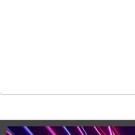
Westcon-Comstor et Ex
spectateurs dans les st
Lire nos dernières nouvelles