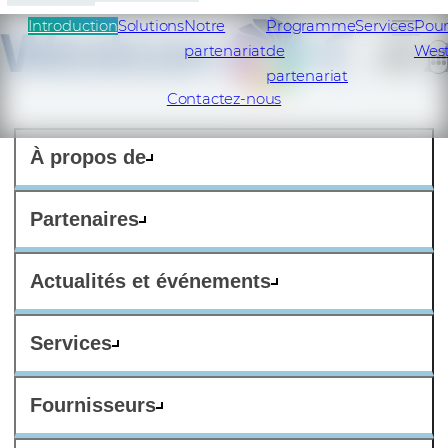
Introduction
Solutions
Notre
Programme
Services
Pour
partenariat
de
West
FR
partenariat
Contactez-nous
À propos de
Partenaires
Actualités et événements
Services
Fournisseurs