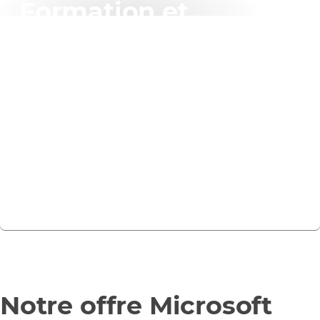
Formation et
certification
Rejoignez nos formateurs distributeurs Microsoft
primés pour des sessions dirigées par un instructeur
vous permettant d'effectuer des exercices pratiques
approfondis et d'appliquer des connaissances et une
expérience réelles aux solutions Microsoft.
Trouvez des formations
Notre offre Microsoft