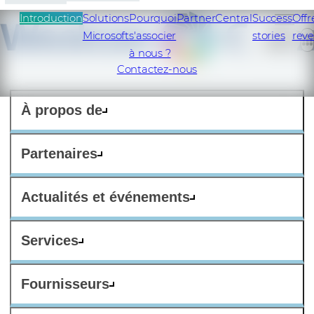
Introduction
Solutions
Pourquoi
PartnerCentral
Success
Offr
Microsoft
s'associer
stories
rev
FR
à nous ?
Contactez-nous
À propos de
Partenaires
Actualités et événements
Services
Fournisseurs