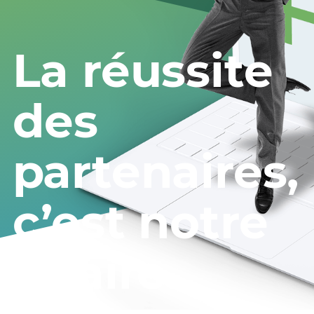
La réussite
des
partenaires,
c’est notre
affaire.