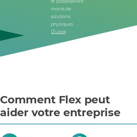
et posséderont
moins de
solutions
physiques
(
Zuora
)
Comment Flex peut
aider votre entreprise