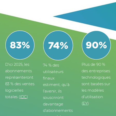
D’ici 2025, les
Plus de 90 %
74 % des
abonnements
des entreprises
utilisateurs
représenteront
technologiques
finaux
83 % des ventes
sont basées sur
estiment, qu’à
logicielles
les modèles
l’avenir, ils
totales (
IDC
)
d’utilisation
souscriront
(
EY
)
davantage
d’abonnements