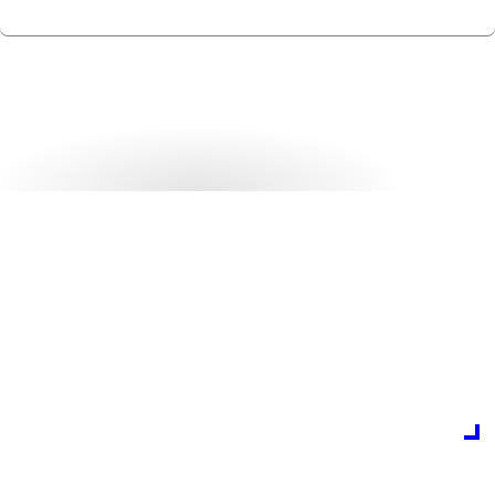
Découvrez les
dernières
promotions Cisco
Faites grimper votre rentabilité en flèche grâce aux
promotions actuelles. Nous sommes là pour nous
assurer que vous utilisez toutes les opportunités pour
optimiser vos projets. Découvrez les possibilités qui