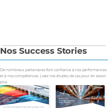
s'offrent à vous sur le portail des partenaires de
Comstor.
Aller aux promotions
Nos Success Stories
0
1
2
3
4
5
De nombreux partenaires font confiance à nos performances
et à nos compétences. Lisez nos études de cas pour en savoir
plus.