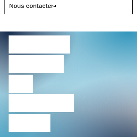
Nous contacter
Comstor
: expert
en
solutions
Cisco