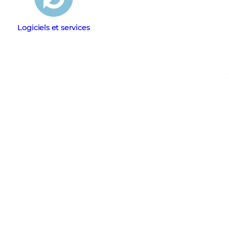
Logiciels et services
Aucun événement à
afficher
Restez informé des dernières tendances IT et des
solutions proposées par nos éditeurs/constructeurs.
Découvrez notre programme complet de webinars et
d'événements partenaires.
Voir tous les événements