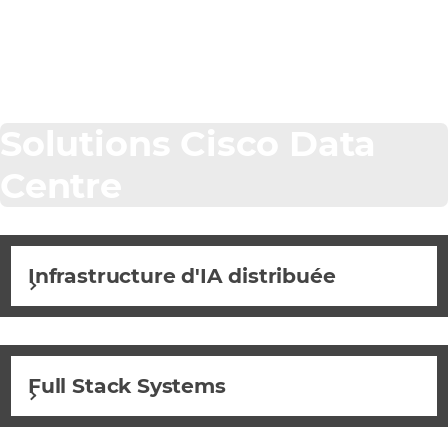
comprendrez qu'ensemble,
nous pouvons mettre en
œuvre l'IA comme
personne d'autre.
Solutions Cisco Data
Centre
Infrastructure d'IA distribuée
Full Stack Systems