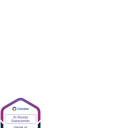
centre de
données
prêtes pour
l'IA de Cisco
Conçu pour l'IA.
Conçu pour la
réussite des
partenaires.