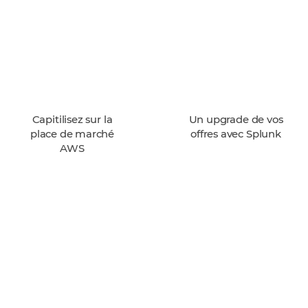
Capitilisez sur la
Un upgrade de vos
place de marché
offres avec Splunk
AWS
Développez votre
activité dans le
domaine des