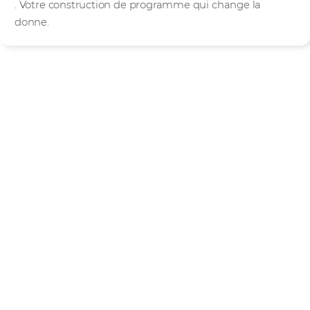
. Votre construction de programme qui change la
donne.
Cisco dispose de
l'infrastructure nécessaire
pour alimenter l'IA, de
l'étendue et de l'échelle
des données pour
l'alimenter et d'un
portefeuille optimisé pour
la sécuriser. Ajoutez à cela
l'attention que nous
portons à nos partenaires
et la confiance que nous
leur accordons, et vous