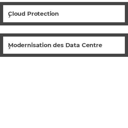
Cloud Protection
Modernisation des Data Centre
AI-Ready Data Centre
Campaign
Atteindre de nouveaux clients nets en utilisant la valeur
de l'offre d'infrastructure d'IA de Cisco pour le centre de
données.