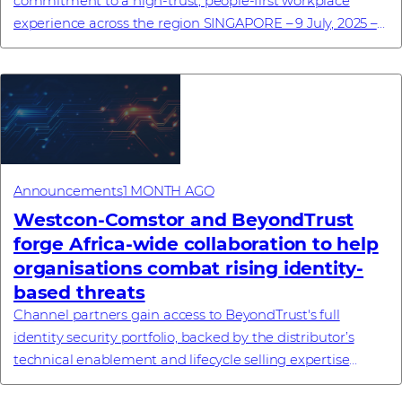
commitment to a high-trust, people-first workplace
experience across the region SINGAPORE – 9 July, 2025 –
Westcon-Comstor, a global technology dis...
Announcements
1 MONTH AGO
Westcon-Comstor and BeyondTrust
forge Africa-wide collaboration to help
organisations combat rising identity-
based threats
Channel partners gain access to BeyondTrust's full
identity security portfolio, backed by the distributor’s
technical enablement and lifecycle selling expertise
#investornews