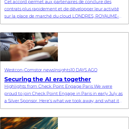
Cet accord permet aux partenaires de conclure des
contrats plus rapidement et de développer leur activité
sur la place de marché du cloud LONDRES, ROYAUME-
UNI – 30 juillet 2026 – Westcon-Comstor, dist...
Westcon-Comstor news
Insights
10 DAYS AGO
Securing the AI era together
Highlights from Check Point Engage Paris We were
proud to join Check Point Engage in Paris in early July as
a Silver Sponsor. Here’s what we took away, and what it
means for our partners. Recently, ...