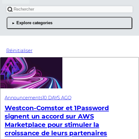
Rechercher un article
Explore categories
Les derniers articles d'a
Réinitialiser
Announcements
10 DAYS AGO
Westcon-Comstor et 1Password
signent un accord sur AWS
Marketplace pour stimuler la
croissance de leurs partenaires