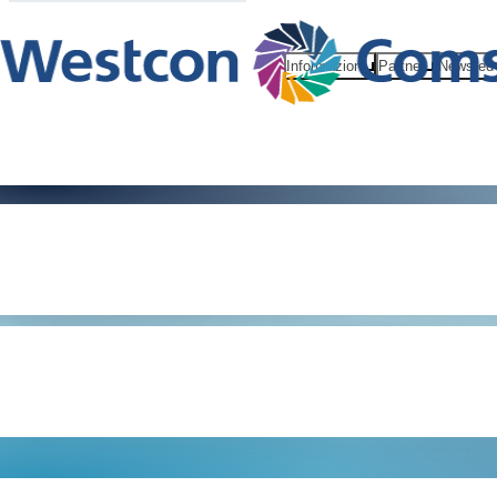
Informazioni
Partner
News ed 
Il nostro val
per i partne