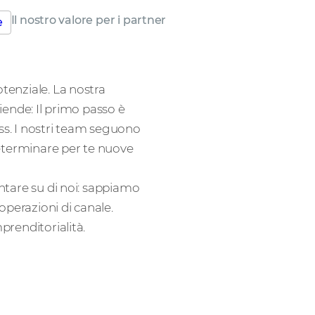
Il nostro valore per i partner
e
otenziale. La nostra
ziende: Il primo passo è
ss. I nostri team seguono
 determinare per te nuove
ontare su di noi: sappiamo
operazioni di canale.
prenditorialità.