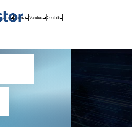
eventi
Servizi
Vendors
Contatti
ore
r