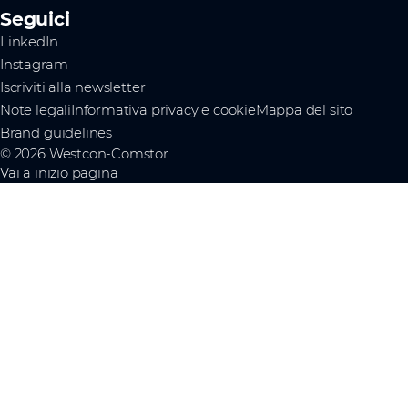
Seguici
LinkedIn
Instagram
Iscriviti alla newsletter
Note legali
Informativa privacy e cookie
Mappa del sito
Brand guidelines
© 2026 Westcon-Comstor
Vai a inizio pagina