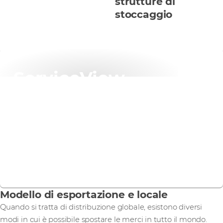
strutture di
stoccaggio
ServiceView
Dai un'occhiata al nostro strumento di creazione
preventivi self-service per i servizi Rack-and-Stack e
Engineer-to-Site.
Scopri di più
Modello di esportazione e locale
Quando si tratta di distribuzione globale, esistono diversi
modi in cui è possibile spostare le merci in tutto il mondo.